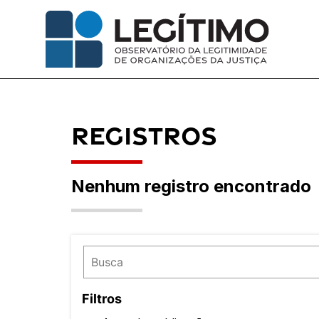
Pular
para
o
conteúdo
Registros
Nenhum registro encontrado
Filtros