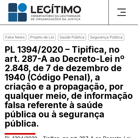
Pular
para
o
conteúdo
Fake News
Projeto de Lei
Saúde Pública
Segurança Pública
PL 1394/2020 – Tipifica, no
art. 287-A ao Decreto-Lei nº
2.848, de 7 de dezembro de
1940 (Código Penal), a
criação e a propagação, por
qualquer meio, de informação
falsa referente à saúde
pública ou à segurança
pública.