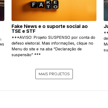
Fake News e o suporte social ao
J
TSE e STF
**
***AVISO: Projeto SUSPENSO por conta do
,
de
defeso eleitoral. Mais informações, clique no
ews
Me
Menu do site e na aba “Declaração de
su
suspensão” ***
Mais projetos