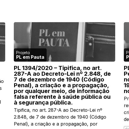
PL em Pauta
P
PL 1394/2020 – Tipifica, no art.
P
287-A ao Decreto-Lei nº 2.848, de
P
7 de dezembro de 1940 (Código
n
ão
Penal), a criação e a propagação,
1
s
por qualquer meio, de informação
n
falsa referente à saúde pública ou
Pr
l
à segurança pública.
re
Tipifica, no art. 287-A ao Decreto-Lei nº
cr
2.848, de 7 de dezembro de 1940 (Código
de
Penal), a criação e a propagação, por