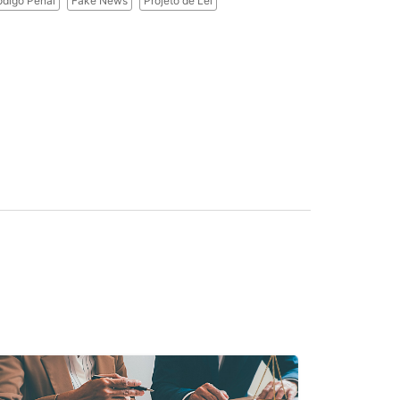
digo Penal
Fake News
Projeto de Lei