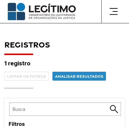
Pular
para
o
conteúdo
Registros
1 registro
Limpar os filtros
Analisar resultados
Filtros