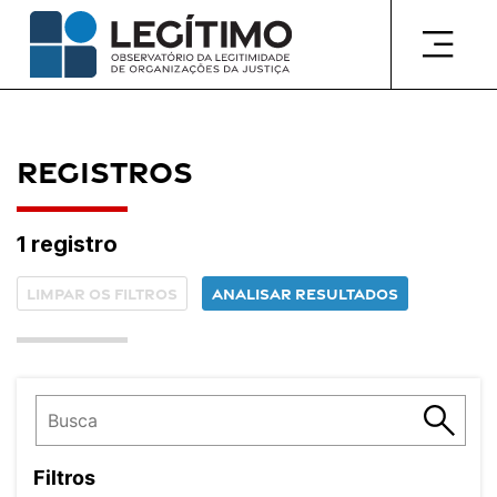
Pular
para
o
conteúdo
Registros
1 registro
Limpar os filtros
Analisar resultados
Filtros