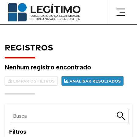
Pular
para
o
conteúdo
Registros
Nenhum registro encontrado
Limpar os filtros
Analisar resultados
Filtros