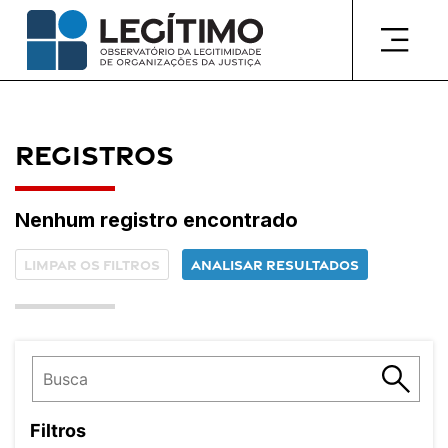
Pular
para
o
conteúdo
Registros
Nenhum registro encontrado
Limpar os filtros
Analisar resultados
Filtros