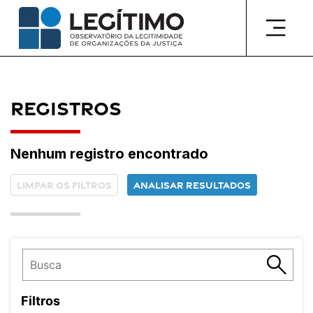
Pular
para
o
conteúdo
Registros
Nenhum registro encontrado
Limpar os filtros
Analisar resultados
Filtros