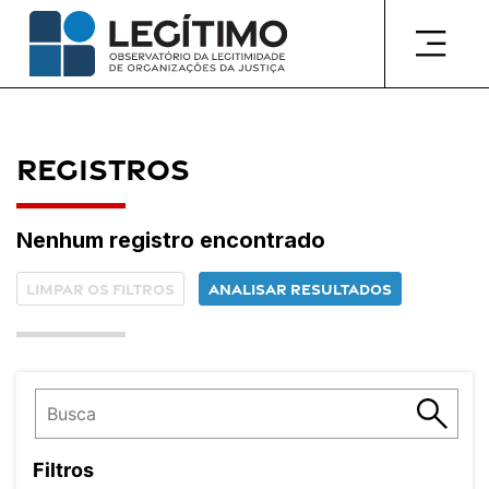
Pular
para
o
conteúdo
Registros
Nenhum registro encontrado
Limpar os filtros
Analisar resultados
Filtros