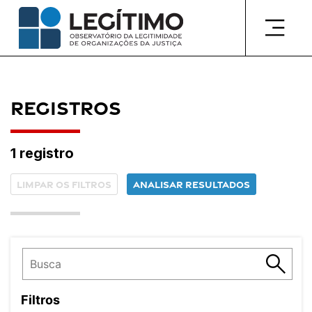
Pular
para
o
conteúdo
Registros
1 registro
Limpar os filtros
Analisar resultados
Filtros