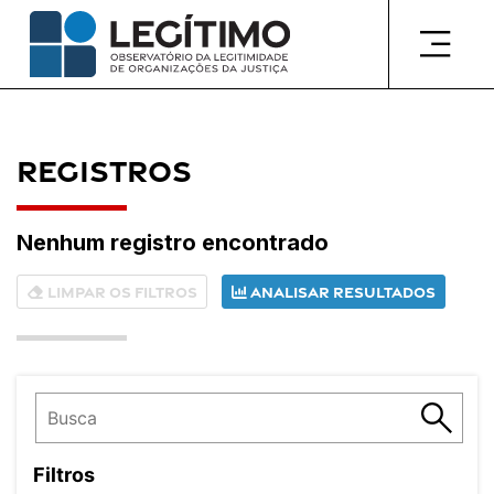
Pular
para
o
conteúdo
Registros
Nenhum registro encontrado
Limpar os filtros
Analisar resultados
Filtros