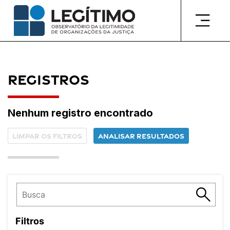
Pular
para
o
conteúdo
Registros
Nenhum registro encontrado
Limpar os filtros
Analisar resultados
Filtros