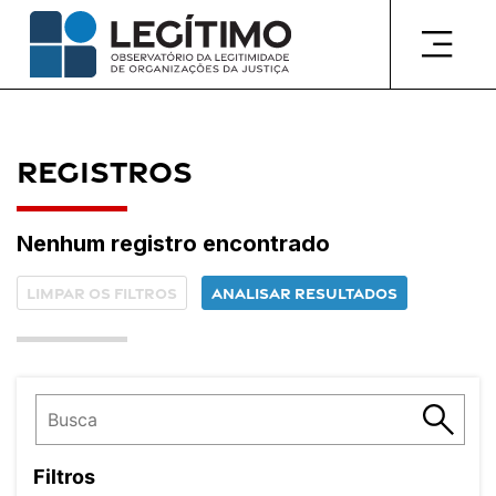
Pular
para
o
conteúdo
Registros
Nenhum registro encontrado
Limpar os filtros
Analisar resultados
Filtros