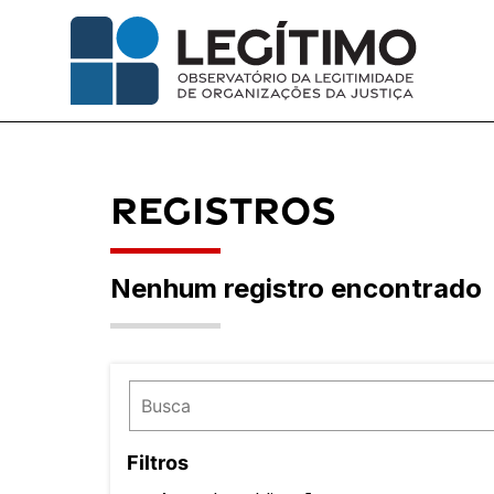
Pular
para
o
conteúdo
Registros
Nenhum registro encontrado
Filtros