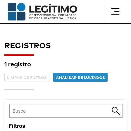
Pular
para
o
conteúdo
Registros
1 registro
Limpar os filtros
Analisar resultados
Filtros