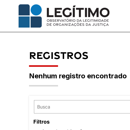
Pular
para
o
conteúdo
Registros
Nenhum registro encontrado
Filtros