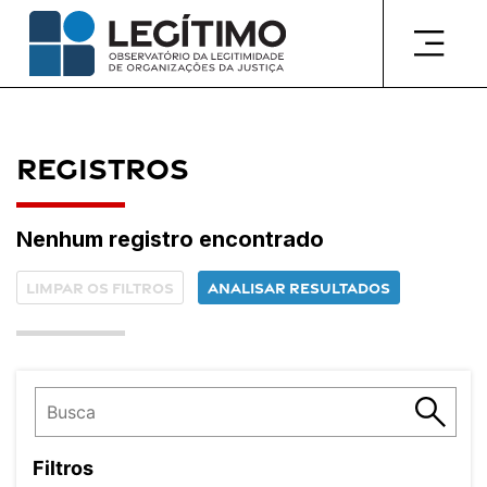
Pular
para
o
conteúdo
Registros
Nenhum registro encontrado
Limpar os filtros
Analisar resultados
Filtros