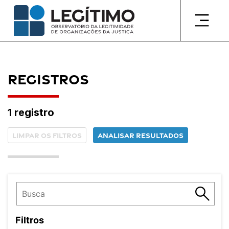
Pular
para
o
conteúdo
Registros
1 registro
Limpar os filtros
Analisar resultados
Filtros